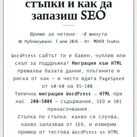
стъпки и как да
запазиш SEO
Време за четене: ~8 минути
📅 Публикувано:
5 юли 2026
• От: MOVER Studio
WordPress сайтът ти е бавен, чуплив или
скъп за поддръжка?
Миграция към HTML
премахва базата данни, плъгините и
риска от хак — и често вдига PageSpeed
от 40–60 на 95–100.
Типична
миграция WordPress → HTML
при
нас:
200–500€
— съдържание, SEO и 301
пренасочвания.
Стъпка по стъпка: какво се случва,
какво запазваш от SEO, и измерим
пример от тестова WordPress vs HTML