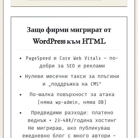
Защо фирми мигрират от
WordPress към HTML
PageSpeed и Core Web Vitals — по-
добри за SEO и реклами
Нулеви месечни такси за плъгини
и „поддръжка на CMS“
По-малка повърхност за атака
(няма wp-admin, няма DB)
Предвидими разходи: платено
веднъж + 23–48€/година хостинг
Не мигрираш, ако публикуваш
ежедневно блог с много автори —