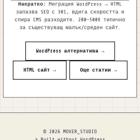
Накратко:
Миграция WordPress → HTML
запазва SEO с 301, вдига скоростта и
спира CMS разходите. 200–500€ типично
за съществуващ малък/среден сайт.
WordPress алтернатива →
HTML сайт →
Още статии →
© 2026 MOVER_STUDIO
> Built without WordPress