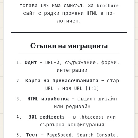
тогава CMS има смисъл. За brochure
сайт с рядки промени HTML е по-
логичен.
Стъпки на миграцията
Одит
— URL-и, съдържание, форми,
интеграции
Карта на пренасочванията
— стар
URL → нов URL (1:1)
HTML изработка
— същият дизайн
или редизайн
301 redirects
— в .htaccess или
сървърна конфигурация
Тест
— PageSpeed, Search Console,