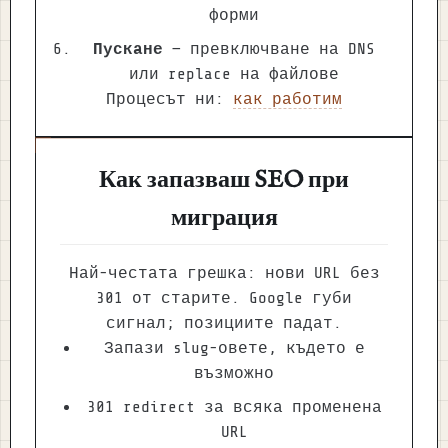
форми
Пускане
— превключване на DNS
или replace на файлове
Процесът ни:
как работим
Как запазваш SEO при
миграция
Най-честата грешка: нови URL без
301 от старите. Google губи
сигнал; позициите падат.
Запази slug-овете, където е
възможно
301 redirect за всяка променена
URL