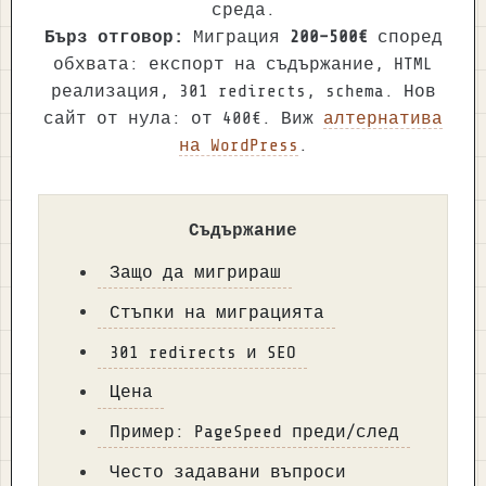
среда.
Бърз отговор:
Миграция
200–500€
според
обхвата: експорт на съдържание, HTML
реализация, 301 redirects, schema. Нов
сайт от нула: от 400€. Виж
алтернатива
на WordPress
.
Съдържание
Защо да мигрираш
Стъпки на миграцията
301 redirects и SEO
Цена
Пример: PageSpeed преди/след
Често задавани въпроси