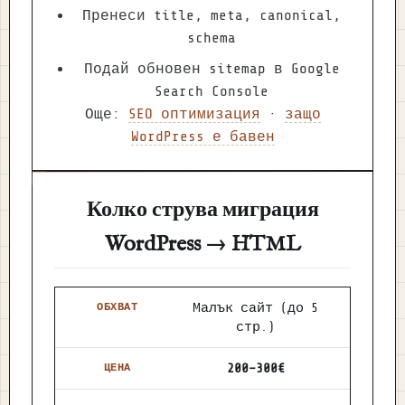
Пренеси title, meta, canonical,
schema
Подай обновен sitemap в Google
Search Console
Още:
SEO оптимизация
·
защо
WordPress е бавен
Колко струва миграция
WordPress → HTML
Обхват
Цена
Включено
Малък сайт (до 5
стр.)
200–300€