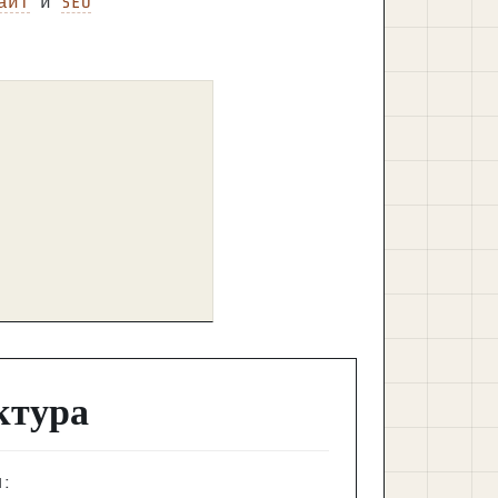
айт
и
SEO
ктура
ш: