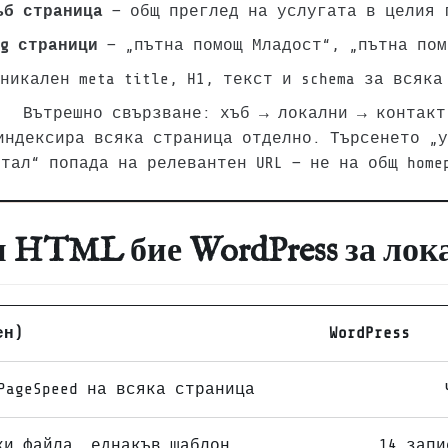
ъб страница
— общ преглед на услугата в целия 
ng страници
— „пътна помощ Младост“, „пътна пом
никален meta title, H1, текст и schema за всяка
Вътрешно свързване: хъб → локални → контакт
 индексира всяка страница отделно. Търсенето „у
тал“ попада на релевантен URL — не на общ home
н HTML бие WordPress за лок
ен)
WordPress
PageSpeed на всяка страница
ки файла, еднакъв шаблон
14 запи