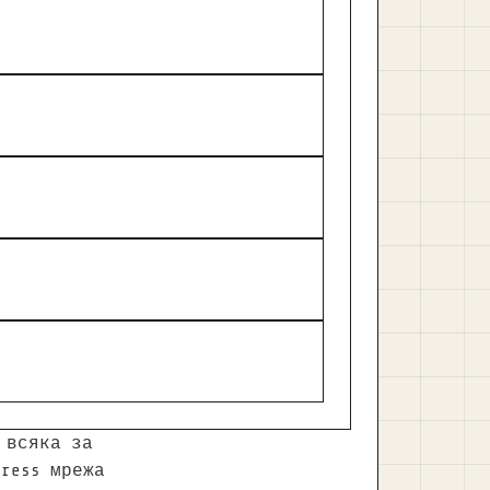
 всяка за
ress мрежа