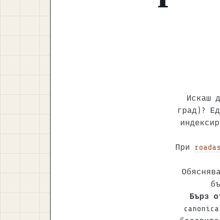
Искаш д
град)? Е
индексир
При
roada
Обяснява
бъ
Бърз о
canonic