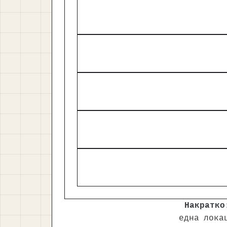
Накратко
една лока