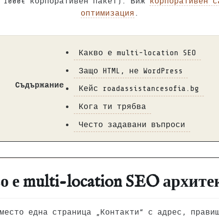
 1000€ корпоративен пакет). Виж
корпоративен с
оптимизация
.
Какво е multi-location SEO
Защо HTML, не WordPress
Съдържание
Кейс roadassistancesofia.bg
Кога ти трябва
Често задавани въпроси
о е multi-location SEO архите
место една страница „Контакти“ с адрес, прави