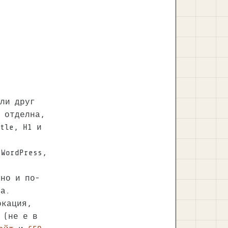
или друг
 отделна,
tle, H1 и
WordPress,
ино и по-
ра.
окация,
(не е в