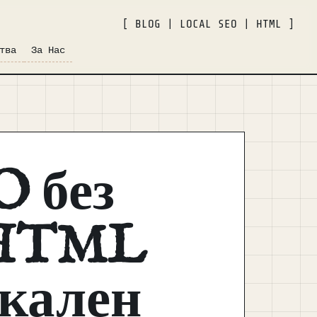
[ BLOG | LOCAL SEO | HTML ]
тва
За Нас
O без
4 HTML
окален