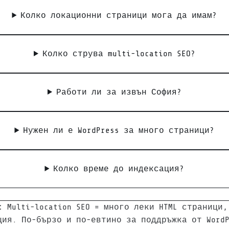
Колко локационни страници мога да имам?
Колко струва multi-location SEO?
Работи ли за извън София?
Нужен ли е WordPress за много страници?
Колко време до индексация?
:
Multi-location SEO = много леки HTML страници,
ция. По-бързо и по-евтино за поддръжка от WordP