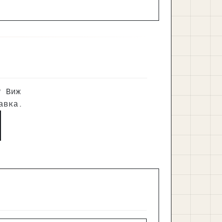
? Виж
авка.