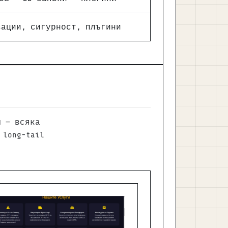
зации, сигурност, плъгини
и
— всяка
long-tail