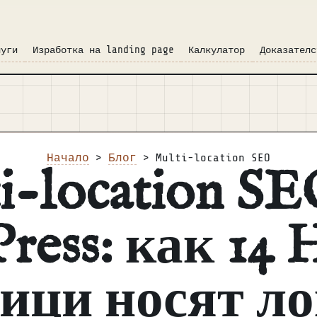
луги
Изработка на landing page
Калкулатор
Доказателс
Начало
>
Блог
> Multi-location SEO
i-location SE
ress: как 1
ици носят л