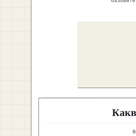
базовите
Какв
В