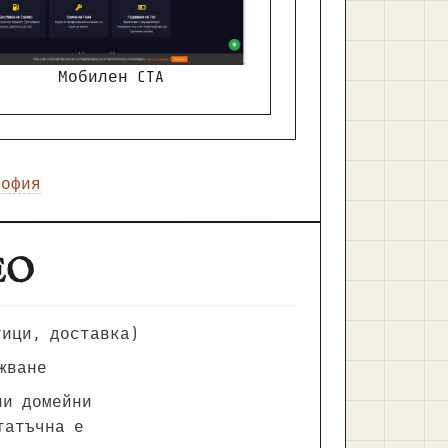
Мобилен CTA
София
SEO
тици, доставка)
жване
ни домейни
татъчна е