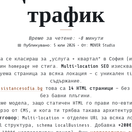
трафик
Време за четене: ~8 минути
📅 Публикувано:
5 юли 2026
• От: MOVER Studio
а се класираш за „услуга + квартал“ в София (
дин homepage не стига.
Multi-location SEO
изисква
уема страница за всяка локация — с уникален ti
съдържание.
ssistancesofia.bg
това са
14 HTML страници
— без 
без бавни плъгини.
ме модела, защо статичен HTML го прави по-евт
рзо от CMS, и кога ти трябва такава архитекту
тговор:
Multi-location = отделен URL за всяка л
al структура, schema LocalBusiness. Добавка
+200€