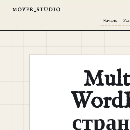
MOVER_STUDIO
Начало
Ус
Mult
WordP
стран