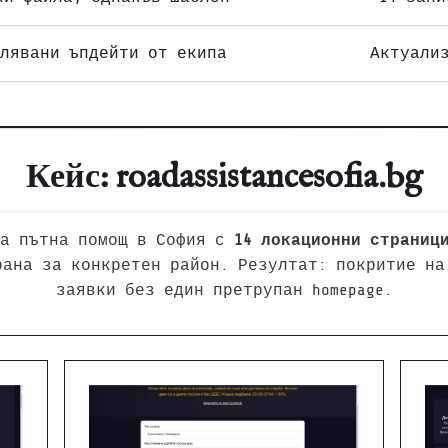
лявани ъпдейти от екипа
Актуали
Кейс: roadassistancesofia.bg
за пътна помощ в София с
14 локационни страниц
рана за конкретен район. Резултат: покритие на 
заявки без един претрупан homepage.