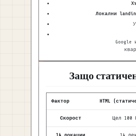
Х
Локални landi
У
Google
квар
Защо статиче
Фактор
HTML (статич
Скорост
Цел 100 
14 локации
14 ле