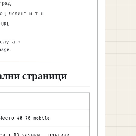
град
ощ Люлин“ и т.н.
 URL
слуга +
page.
ални страници
Често 40–70 mobile
са + DB заявки + плъгини