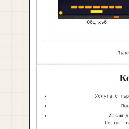
Общ хъб
Пъл
Ко
Услуга с тър
По
Искаш д
Не ти тр